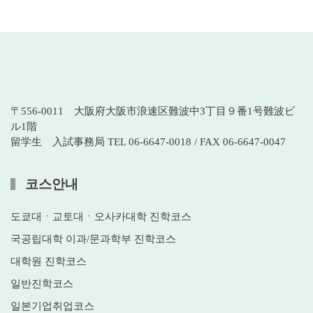
〒556-0011 大阪府大阪市浪速区難波中3丁目９番1号難波ビ
ル1階
留学生 入試事務局 TEL 06-6647-0018 / FAX 06-6647-0047
코스안내
도쿄대ㆍ교토대ㆍ오사카대학 진학코스
국공립대학 이과/문과학부 진학코스
대학원 진학코스
일반진학코스
일본기업취업코스